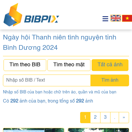
Ngày hội Thanh niên tình nguyện tỉnh
Bình Dương 2024
Tìm theo BIB
Tìm theo mặt
Tất cả ảnh
Tìm ảnh
Nhập số BIB của bạn hoặc chữ trên áo, quần và mũ của bạn
Có
292
ảnh của bạn, trong tổng số
292
ảnh
1
2
3
.
»