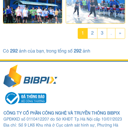
1
2
3
.
»
Có
292
ảnh của bạn, trong tổng số
292
ảnh
CÔNG TY CỔ PHẦN CÔNG NGHỆ VÀ TRUYỀN THÔNG BIBPIX
GPĐKKD số 0110412207 do Sở KHĐT Tp.Hà Nội cấp 10/07/2023
Địa chỉ: Số 9 LK6 Khu nhà ở Cục cảnh sát hình sự, Phường Hà