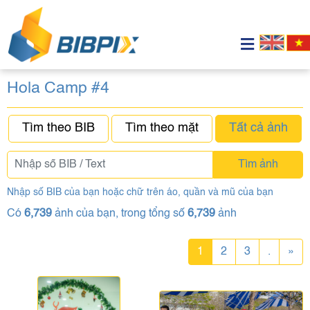
Hola Camp #4
Tìm theo BIB
Tìm theo mặt
Tất cả ảnh
Tìm ảnh
Nhập số BIB của bạn hoặc chữ trên áo, quần và mũ của bạn
Có
6,739
ảnh của bạn, trong tổng số
6,739
ảnh
1
2
3
.
»