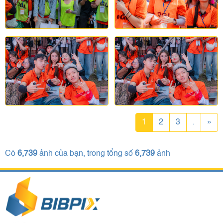
1
2
3
.
»
Có
6,739
ảnh của bạn, trong tổng số
6,739
ảnh