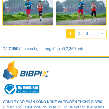
1
2
3
.
»
Có
7,359
ảnh của bạn, trong tổng số
7,359
ảnh
CÔNG TY CỔ PHẦN CÔNG NGHỆ VÀ TRUYỀN THÔNG BIBPIX
GPĐKKD số 0110412207 do Sở KHĐT Tp.Hà Nội cấp 10/07/2023