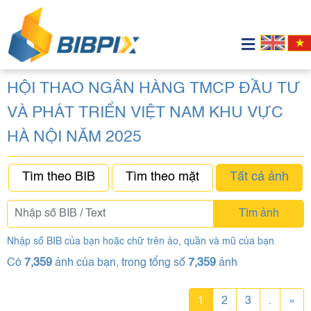
HỘI THAO NGÂN HÀNG TMCP ĐẦU TƯ
VÀ PHÁT TRIỂN VIỆT NAM KHU VỰC
HÀ NỘI NĂM 2025
Tìm theo BIB
Tìm theo mặt
Tất cả ảnh
Tìm ảnh
Nhập số BIB của bạn hoặc chữ trên áo, quần và mũ của bạn
Có
7,359
ảnh của bạn, trong tổng số
7,359
ảnh
1
2
3
.
»