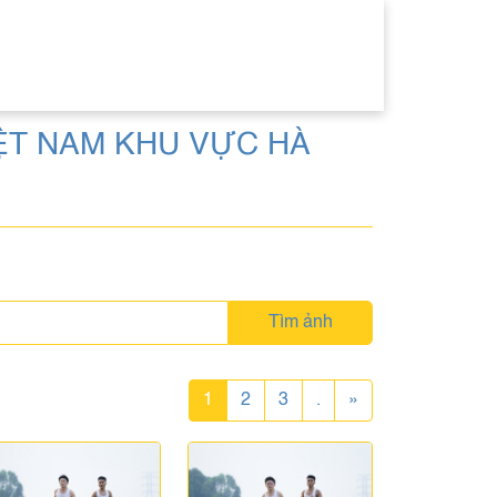
ỆT NAM KHU VỰC HÀ
Tìm ảnh
1
2
3
.
»