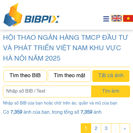
HỘI THAO NGÂN HÀNG TMCP ĐẦU TƯ
VÀ PHÁT TRIỂN VIỆT NAM KHU VỰC
HÀ NỘI NĂM 2025
Tìm theo BIB
Tìm theo mặt
Tất cả ảnh
Tìm ảnh
Nhập số BIB của bạn hoặc chữ trên áo, quần và mũ của bạn
Có
7,359
ảnh của bạn, trong tổng số
7,359
ảnh
1
2
3
.
»