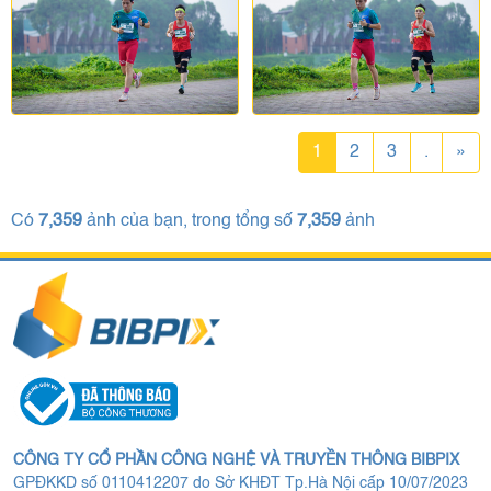
1
2
3
.
»
Có
7,359
ảnh của bạn, trong tổng số
7,359
ảnh
CÔNG TY CỔ PHẦN CÔNG NGHỆ VÀ TRUYỀN THÔNG BIBPIX
GPĐKKD số 0110412207 do Sở KHĐT Tp.Hà Nội cấp 10/07/2023