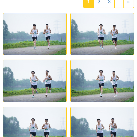
1
2
3
.
»