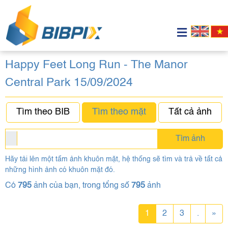
Happy Feet Long Run - The Manor
Central Park 15/09/2024
Tìm theo BIB
Tìm theo mặt
Tất cả ảnh
Tìm ảnh
Hãy tải lên một tấm ảnh khuôn mặt, hệ thống sẽ tìm và trả về tất cả
những hình ảnh có khuôn mặt đó.
Có
795
ảnh của bạn, trong tổng số
795
ảnh
1
2
3
.
»