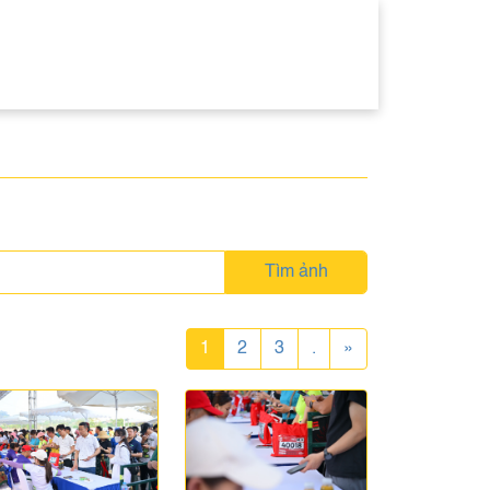
Tìm ảnh
1
2
3
.
»