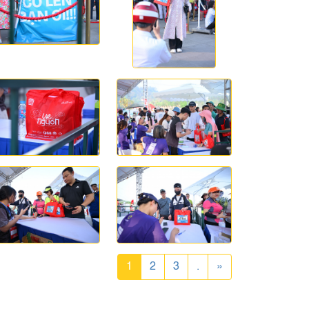
1
2
3
.
»