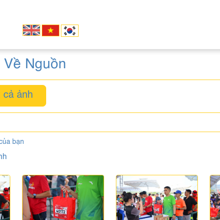
: Về Nguồn
 cả ảnh
 của bạn
nh