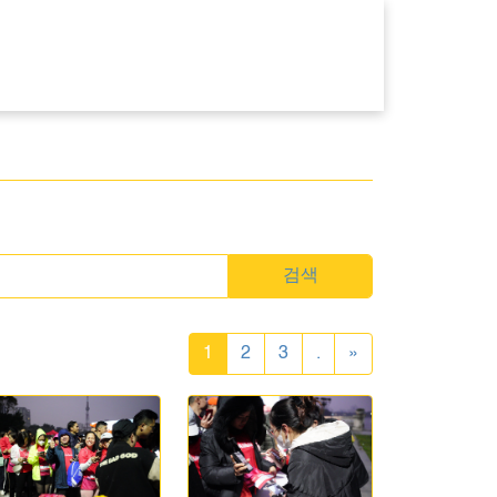
검색
1
2
3
.
»