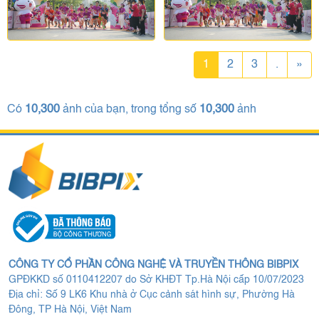
1
2
3
.
»
Có
10,300
ảnh của bạn, trong tổng số
10,300
ảnh
CÔNG TY CỔ PHẦN CÔNG NGHỆ VÀ TRUYỀN THÔNG BIBPIX
GPĐKKD số 0110412207 do Sở KHĐT Tp.Hà Nội cấp 10/07/2023
Địa chỉ: Số 9 LK6 Khu nhà ở Cục cảnh sát hình sự, Phường Hà
Đông, TP Hà Nội, Việt Nam