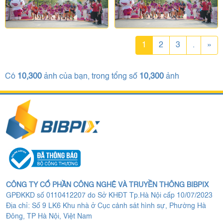
1
2
3
.
»
Có
10,300
ảnh của bạn, trong tổng số
10,300
ảnh
CÔNG TY CỔ PHẦN CÔNG NGHỆ VÀ TRUYỀN THÔNG BIBPIX
GPĐKKD số 0110412207 do Sở KHĐT Tp.Hà Nội cấp 10/07/2023
Địa chỉ: Số 9 LK6 Khu nhà ở Cục cảnh sát hình sự, Phường Hà
Đông, TP Hà Nội, Việt Nam