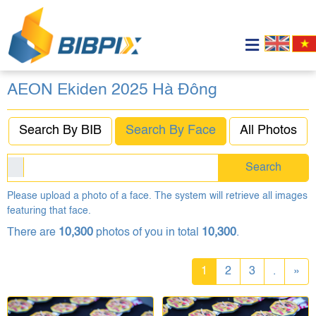
AEON Ekiden 2025 Hà Đông
Search By BIB
Search By Face
All Photos
Search
Please upload a photo of a face. The system will retrieve all images
featuring that face.
There are
10,300
photos of you in total
10,300
.
1
2
3
.
»