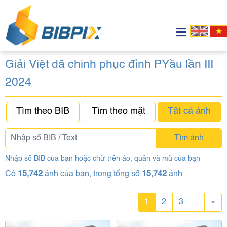
Giải Việt dã chinh phục đỉnh PYầu lần III
2024
Tìm theo BIB
Tìm theo mặt
Tất cả ảnh
Tìm ảnh
Nhập số BIB của bạn hoặc chữ trên áo, quần và mũ của bạn
Có
15,742
ảnh của bạn, trong tổng số
15,742
ảnh
1
2
3
.
»