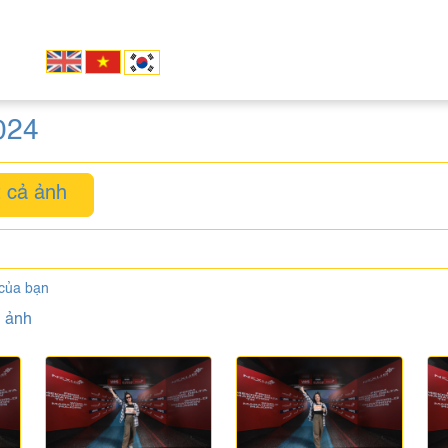
024
 cả ảnh
 của bạn
1
ảnh