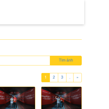
Tìm ảnh
1
2
3
.
»