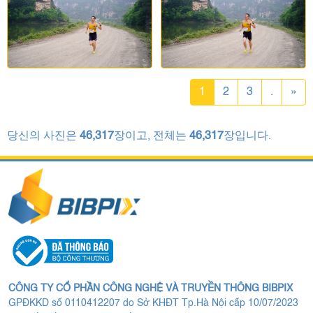
1
2
3
.
»
당신의 사진은
46,317
장이고, 전체는
46,317
장입니다.
CÔNG TY CỔ PHẦN CÔNG NGHỆ VÀ TRUYỀN THÔNG BIBPIX
GPĐKKD số 0110412207 do Sở KHĐT Tp.Hà Nội cấp 10/07/2023