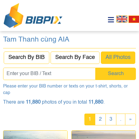
Tam Thanh cùng AIA
Search By BIB
Search By Face
All Photos
Search
Please enter your BIB number or texts on your t-shirt, shorts, or
cap
There are
11,880
photos of you in total
11,880
.
1
2
3
.
»