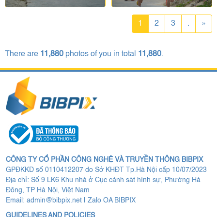
1
2
3
.
»
There are
11,880
photos of you in total
11,880
.
CÔNG TY CỔ PHẦN CÔNG NGHỆ VÀ TRUYỀN THÔNG BIBPIX
GPĐKKD số 0110412207 do Sở KHĐT Tp.Hà Nội cấp 10/07/2023
Địa chỉ: Số 9 LK6 Khu nhà ở Cục cảnh sát hình sự, Phường Hà
Đông, TP Hà Nội, Việt Nam
Email:
admin@bibpix.net
|
Zalo OA BIBPIX
GUIDELINES AND POLICIES