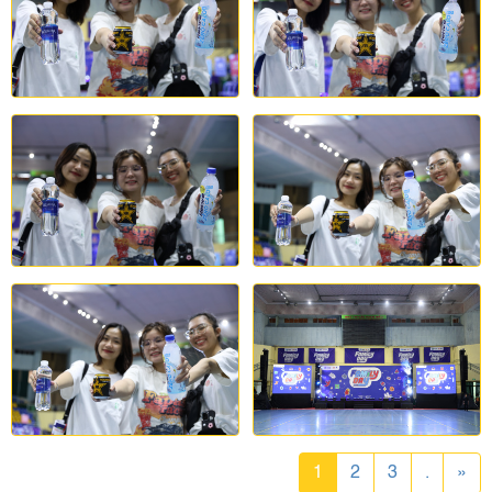
1
2
3
.
»