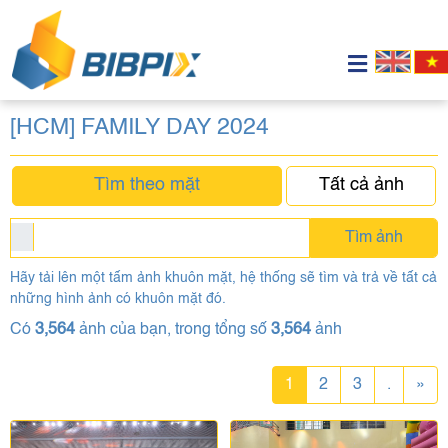
[HCM] FAMILY DAY 2024
Tìm theo mặt
Tất cả ảnh
Tìm ảnh
Hãy tải lên một tấm ảnh khuôn mặt, hệ thống sẽ tìm và trả về tất cả
những hình ảnh có khuôn mặt đó.
Có
3,564
ảnh của bạn, trong tổng số
3,564
ảnh
1
2
3
.
»