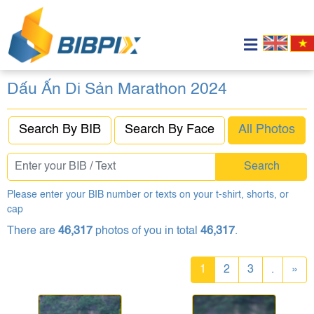
Dấu Ấn Di Sản Marathon 2024
Search By BIB
Search By Face
All Photos
Search
Please enter your BIB number or texts on your t-shirt, shorts, or
cap
There are
46,317
photos of you in total
46,317
.
1
2
3
.
»