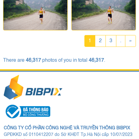
1
2
3
.
»
There are
46,317
photos of you in total
46,317
.
CÔNG TY CỔ PHẦN CÔNG NGHỆ VÀ TRUYỀN THÔNG BIBPIX
GPĐKKD số 0110412207 do Sở KHĐT Tp.Hà Nội cấp 10/07/2023