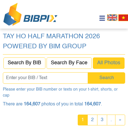
TAY HO HALF MARATHON 2026
POWERED BY BIM GROUP
Search By BIB
Search By Face
All Photos
Search
Please enter your BIB number or texts on your t-shirt, shorts, or
cap
There are
164,607
photos of you in total
164,607
.
1
2
3
.
»