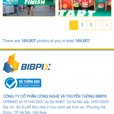
1
2
3
.
»
There are
164,607
photos of you in total
164,607
.
CÔNG TY CỔ PHẦN CÔNG NGHỆ VÀ TRUYỀN THÔNG BIBPIX
GPĐKKD số 0110412207 do Sở KHĐT Tp.Hà Nội cấp 10/07/2023
Địa chỉ: Số 9 LK6 Khu nhà ở Cục cảnh sát hình sự, Phường Hà
Đông, TP Hà Nội, Việt Nam